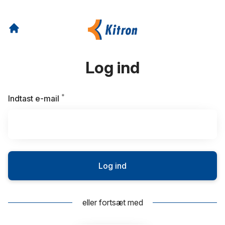
Log ind
*
Kræves
Indtast e-mail
Log ind
eller fortsæt med